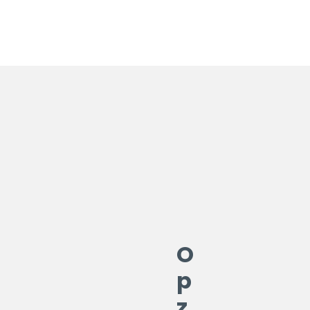
O
p
z