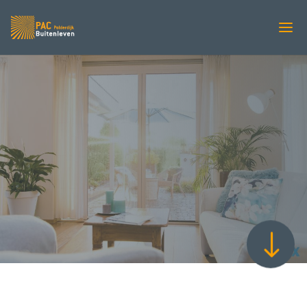
HORREN
Specialist in horren
PAC Zonweringen
Horren Goes
5
"