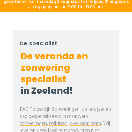
gesloten
en van
maandag 3 augustus t/m vrijdag 21 augustus
zijn wij geopend van
9.00 tot 13.00 uur
.
De specialist
De veranda en
zonwering
specialist
in Zeeland!
PAC Polderdijk Zonweringen is sinds jaar en
dag gespecialiseerd in maatwerk
zonweringen
,
rolluiken
,
overkappingen
. Wij
leveren deze kwaliteitsproducten niet