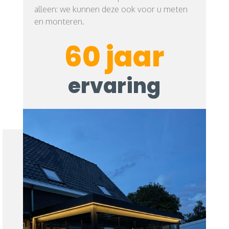
alleen: we kunnen deze ook voor u meten
en monteren.
60
jaar
ervaring