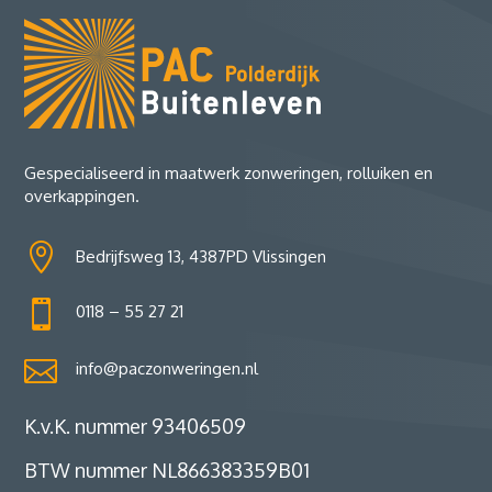
Gespecialiseerd in maatwerk zonweringen, rolluiken en
overkappingen.

Bedrijfsweg 13, 4387PD Vlissingen

0118 – 55 27 21

info@paczonweringen.nl
K.v.K. nummer 93406509
BTW nummer NL866383359B01