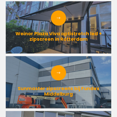
Weinor Plaza Viva optistretch led +
zipscreen in Rotterdam
Sunmaster zipscreens bij Fundex
Middelburg