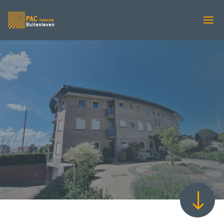
PROJECT
46 zipscreens –
Compagnie
Middelburg
"