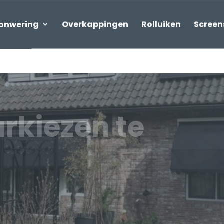
onwering
Overkappingen
Rolluiken
Screen
rkiezen te