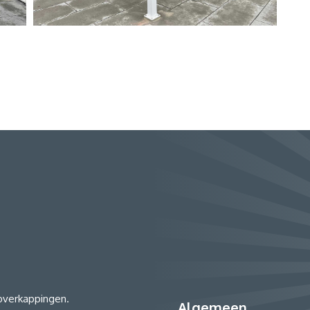
 overkappingen.
Algemeen