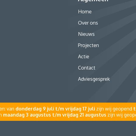
Home
Over ons
Nieuws
Projecten
Actie
Contact
Adviesgesprek
en: van
donderdag 9 juli t/m vrijdag 17 juli
zijn wij geopend
t
an
maandag 3 augustus t/m vrijdag 21 augustus
zijn wij geo