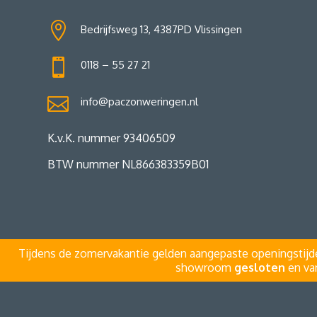

Bedrijfsweg 13, 4387PD Vlissingen

0118 – 55 27 21

info@paczonweringen.nl
K.v.K. nummer 93406509
BTW nummer NL866383359B01
Tijdens de zomervakantie gelden aangepaste openingstijd
showroom
gesloten
en v