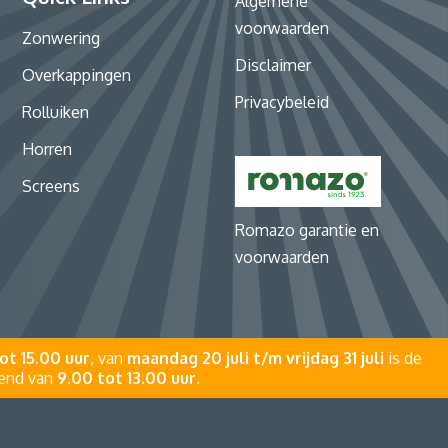
Algemene
voorwaarden
Zonwering
Disclaimer
Overkappingen
Privacybeleid
Rolluiken
Horren
Screens
Romazo garantie en
voorwaarden
ot 15.00 uur
, van
maandag 20 juli t/m vrijdag 31 juli
is de
pend van
9.00 tot 13.00 uur
.