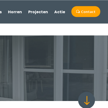
s
Horren
Projecten
Actie
Contact
"