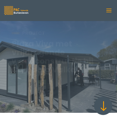
PROJECT
Plaza Viva met
vrijdragende
wandconstructie bij
Camping Valkenisse
"