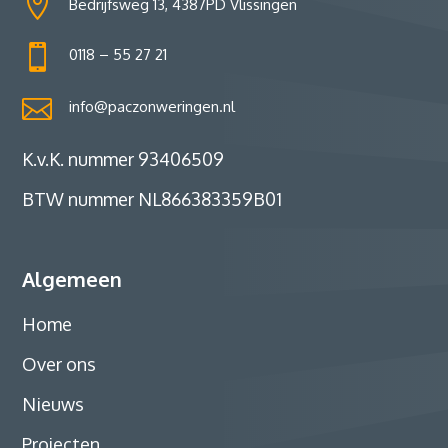

Bedrijfsweg 13, 4387PD Vlissingen

0118 – 55 27 21

info@paczonweringen.nl
K.v.K. nummer 93406509
BTW nummer NL866383359B01
Algemeen
Home
Over ons
Nieuws
Projecten