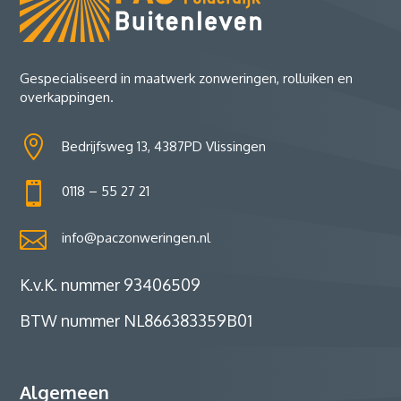
Gespecialiseerd in maatwerk zonweringen, rolluiken en
overkappingen.

Bedrijfsweg 13, 4387PD Vlissingen

0118 – 55 27 21

info@paczonweringen.nl
K.v.K. nummer 93406509
BTW nummer NL866383359B01
Algemeen