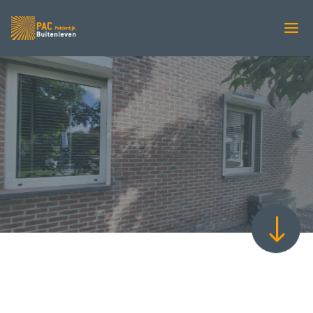
PROJECT
Solar rolluiken
"