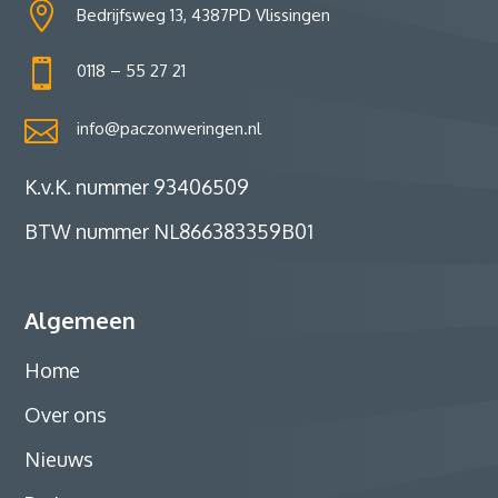

Bedrijfsweg 13, 4387PD Vlissingen

0118 – 55 27 21

info@paczonweringen.nl
K.v.K. nummer 93406509
BTW nummer NL866383359B01
Algemeen
Home
Over ons
Nieuws