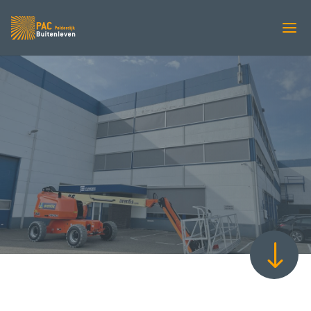
PROJECT
Sunmaster zipscreens
bij Fundex Middelburg
"