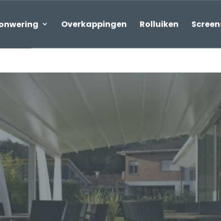
onwering
Overkappingen
Rolluiken
Screen
gen/Zonwering
ingen
Leiner
5