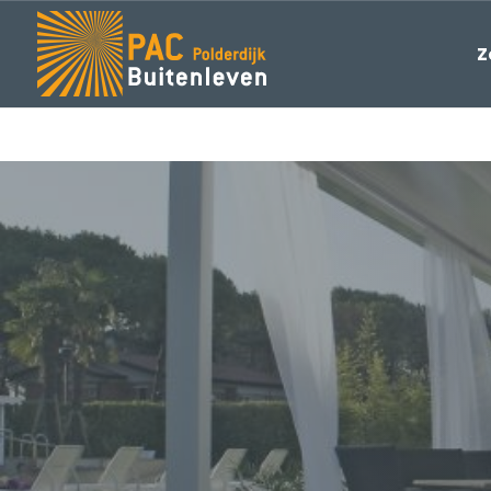
Z
REGEN/ZONWERINGEN
LEINER Re
PAC Zonweringen
Regen-zonwer
5