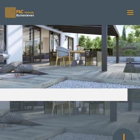
VERANDA’S
GARDENDREAMS
Superior Edition
PAC Zonweringen
Verandas
5
5
Gardendreams
Superior edition
5