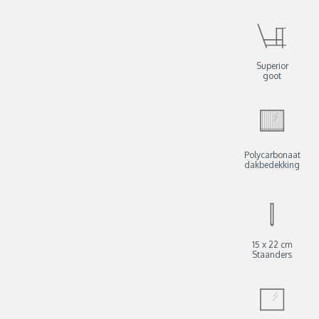
Superior
goot
Polycarbonaat
dakbedekking
15 x 22 cm
Staanders