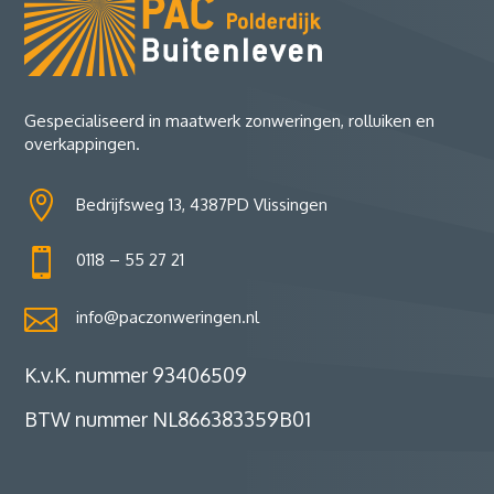
Gespecialiseerd in maatwerk zonweringen, rolluiken en
overkappingen.

Bedrijfsweg 13, 4387PD Vlissingen

0118 – 55 27 21

info@paczonweringen.nl
K.v.K. nummer 93406509
BTW nummer NL866383359B01