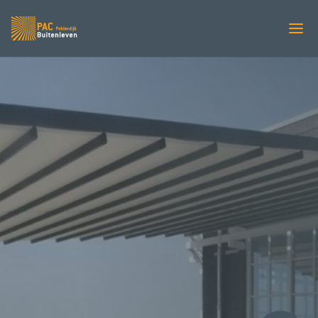
REGEN/ZONWERINGEN
LEINER Pergola Sunrain
XLM
PAC Zonweringen
5
Regen-zonweringen
Leiner
5
5
Pergola Sunrain XLM