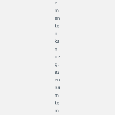
e
m
en
te
n
ka
n
de
gl
az
en
rui
m
te
m