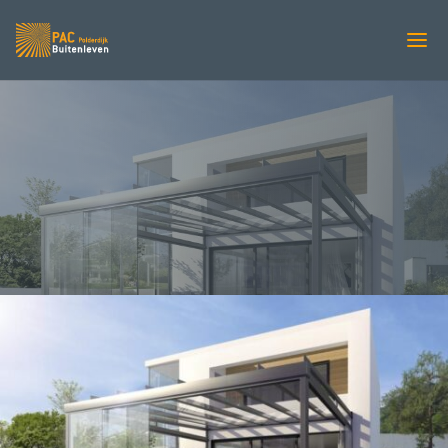
VERANDA’S
LEINER Area Glaswand
PAC Zonweringen
Verandas
5
5
Leiner
Leiner Area Glaswand
5
"