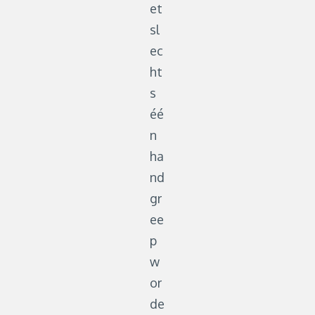
et
sl
ec
ht
s
éé
n
ha
nd
gr
ee
p
w
or
de