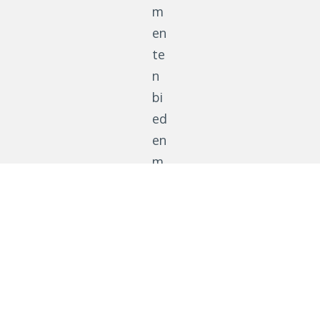
m
en
te
n
bi
ed
en
m
ax
im
al
e
tr
an
sp