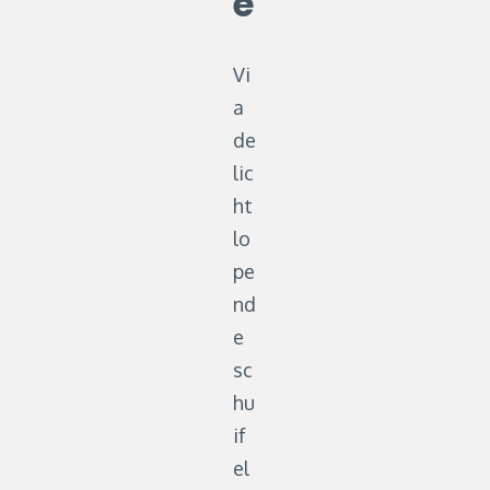
e
Vi
a
de
lic
ht
lo
pe
nd
e
sc
hu
if
el