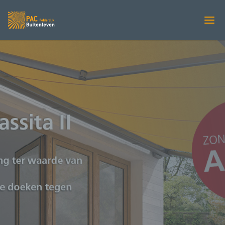
ZONWERING
Dubbel voordeel met
het design
zonnescherm van
Weinor!
PAC Zonweringen
Zonwering
5
5
Weinor
5
Dubbel voordeel met het design
zonnescherm van Weinor!