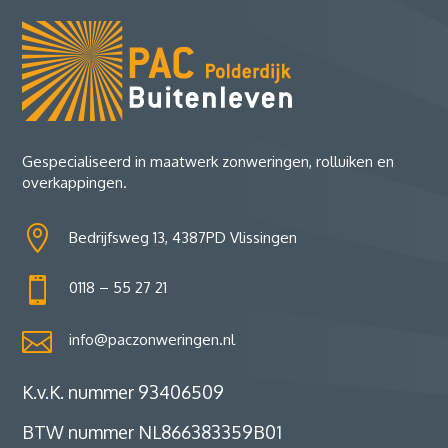
Gespecialiseerd in maatwerk zonweringen, rolluiken en
overkappingen.

Bedrijfsweg 13, 4387PD Vlissingen

0118 – 55 27 21

info@paczonweringen.nl
K.v.K. nummer 93406509
BTW nummer NL866383359B01