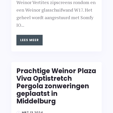
Weinor Vertitex zipscreens rondom en
een Weinor glasschuifwand W17. Het
geheel wordt aangestuurd met Somfy
IO...
LEES MEER
Prachtige Weinor Plaza
Viva Optistretch
Pergola zonweringen
geplaatst in
Middelburg
MRT 13 2024