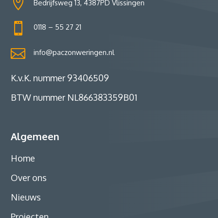

Bedrijfsweg 13, 4387PD Vlissingen

0118 – 55 27 21

info@paczonweringen.nl
K.v.K. nummer 93406509
BTW nummer NL866383359B01
Algemeen
Home
Over ons
Nieuws
Projecten